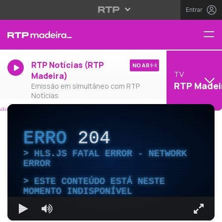
Entrar
RTP Notícias (RTP
NO AR
TV
Madeira)
RTP Madei
Emissão em simultâneo com RTP
Notícias
ERRO
204
HLS.JS FATAL ERROR - NETWORK
ERROR
ESTE CONTEÚDO ESTÁ NESTE
MOMENTO INDISPONÍVEL