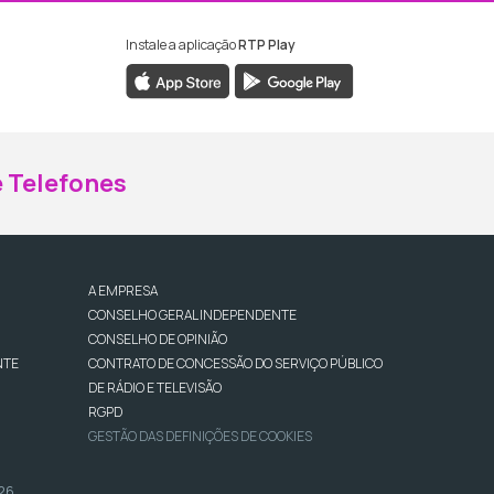
Instale a aplicação
RTP Play
ebook da RTP Madeira
nstagram da RTP Madeira
 Telefones
A EMPRESA
CONSELHO GERAL INDEPENDENTE
CONSELHO DE OPINIÃO
NTE
CONTRATO DE CONCESSÃO DO SERVIÇO PÚBLICO
DE RÁDIO E TELEVISÃO
RGPD
GESTÃO DAS DEFINIÇÕES DE COOKIES
026