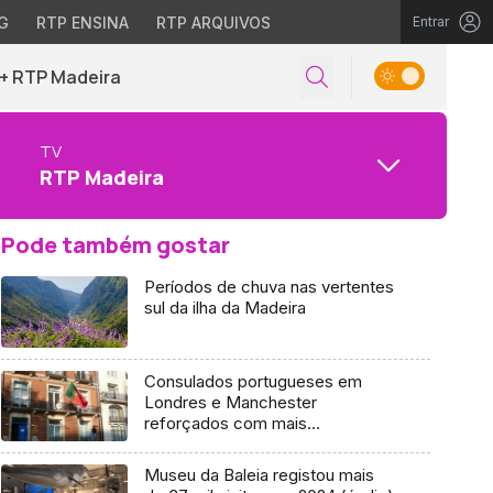
G
RTP ENSINA
RTP ARQUIVOS
Entrar
+ RTP Madeira
TV
RTP Madeira
Pode também gostar
Períodos de chuva nas vertentes
sul da ilha da Madeira
Consulados portugueses em
Londres e Manchester
reforçados com mais
funcionários
Museu da Baleia registou mais