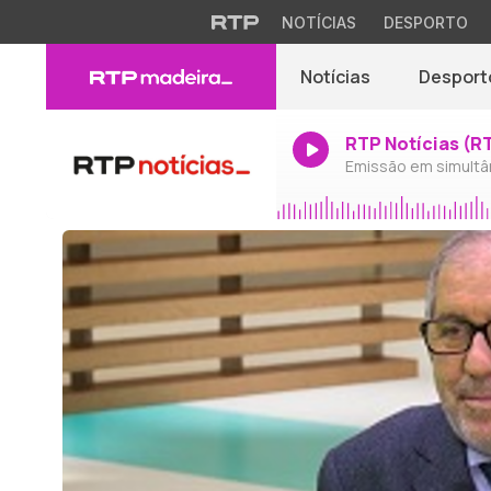
NOTÍCIAS
DESPORTO
Notícias
Desport
RTP Notícias (R
Emissão em simultâ