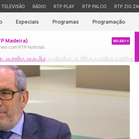
TELEVISÃO
RÁDIO
RTP PLAY
RTP PALCO
RTP ZIG ZA
o
Especiais
Programas
Programação
TP Madeira)
NO AR
neo com RTP Notícias