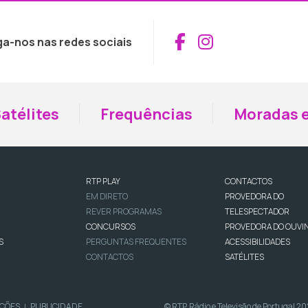
Aceder ao Fac
Aceder ao I
ga-nos nas redes sociais
atélites
Frequências
Moradas e
RTP PLAY
CONTACTOS
EM DIRETO
PROVEDORA DO
REVER PROGRAMAS
TELESPECTADOR
CONCURSOS
PROVEDORA DO OUVI
S
PERGUNTAS FREQUENTES
ACESSIBILIDADES
CONTACTOS
SATÉLITES
IÇÕES
PUBLICIDADE
© RTP, Rádio e Televisão de Portugal 2
|