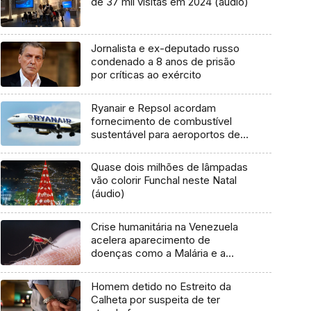
de 37 mil visitas em 2024 (áudio)
Jornalista e ex-deputado russo
condenado a 8 anos de prisão
por críticas ao exército
Ryanair e Repsol acordam
fornecimento de combustível
sustentável para aeroportos de
Portugal e Espanha
Quase dois milhões de lâmpadas
vão colorir Funchal neste Natal
(áudio)
Crise humanitária na Venezuela
acelera aparecimento de
doenças como a Malária e a
Dengue
Homem detido no Estreito da
Calheta por suspeita de ter