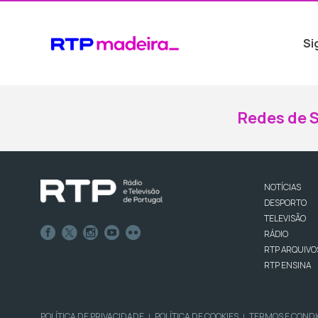
Si
Redes de S
NOTÍCIAS
DESPORTO
TELEVISÃO
RÁDIO
RTP ARQUIVO
RTP ENSINA
POLÍTICA DE PRIVACIDADE
POLÍTICA DE COOKIES
TERMOS E COND
|
|