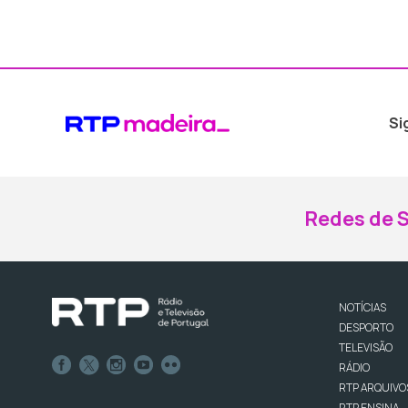
Si
Redes de S
NOTÍCIAS
DESPORTO
TELEVISÃO
RÁDIO
RTP ARQUIVO
RTP ENSINA