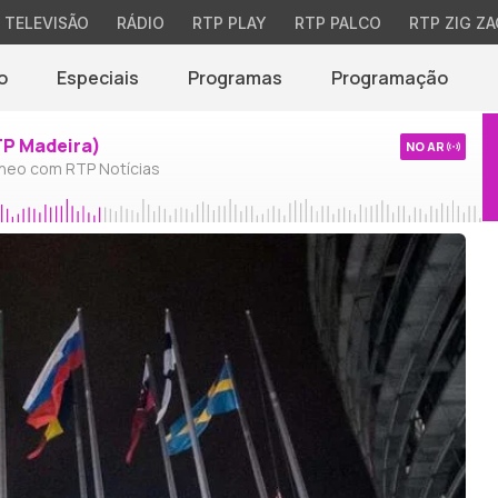
TELEVISÃO
RÁDIO
RTP PLAY
RTP PALCO
RTP ZIG ZA
o
Especiais
Programas
Programação
TP Madeira)
NO AR
neo com RTP Notícias