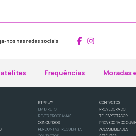
Aceder ao Fac
Aceder ao I
ga-nos nas redes sociais
atélites
Frequências
Moradas e
RTP PLAY
CONTACTOS
EM DIRETO
PROVEDORA DO
REVER PROGRAMAS
TELESPECTADOR
CONCURSOS
PROVEDORA DO OUVI
S
PERGUNTAS FREQUENTES
ACESSIBILIDADES
CONTACTOS
SATÉLITES