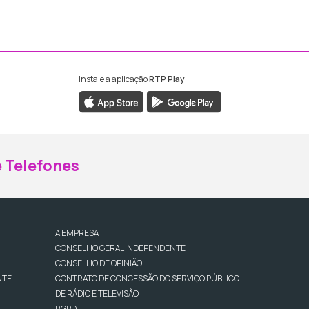
Instale a aplicação
RTP Play
ebook da RTP Madeira
nstagram da RTP Madeira
 Telefones
A EMPRESA
CONSELHO GERAL INDEPENDENTE
CONSELHO DE OPINIÃO
NTE
CONTRATO DE CONCESSÃO DO SERVIÇO PÚBLICO
DE RÁDIO E TELEVISÃO
RGPD