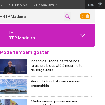
G
RTP ENSINA
RTP ARQUIVOS
Entrar
+ RTP Madeira
TV
RTP Madeira
Pode também gostar
Incêndios: Todos os trabalhos
rurais proibidos até à meia-noite
de terça-feira
Porto do Funchal com semana
preenchida
Madeirenses querem mesmo