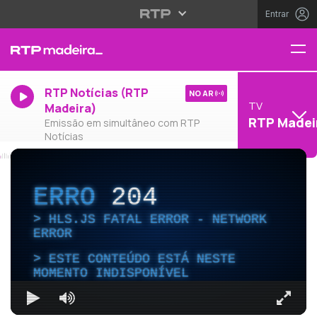
Entrar
RTP Notícias (RTP
NO AR
TV
Madeira)
RTP Madei
Emissão em simultâneo com RTP
Notícias
ERRO
204
HLS.JS FATAL ERROR - NETWORK
ERROR
ESTE CONTEÚDO ESTÁ NESTE
MOMENTO INDISPONÍVEL