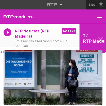
Entrar
RTP Notícias (RTP
NO AR
TV
Madeira)
RTP Madei
Emissão em simultâneo com RTP
Notícias