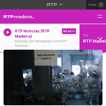
Entrar
RTP Notícias (RTP
NO AR
TV
Madeira)
RTP Madei
Emissão em simultâneo com RTP
Notícias