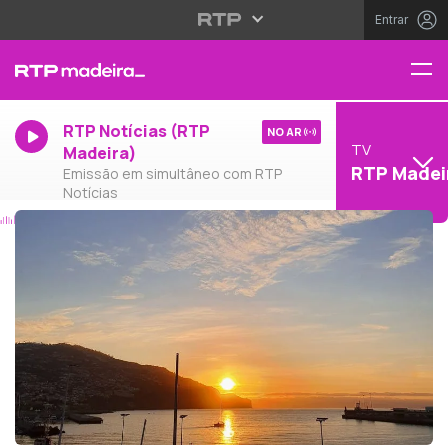
Entrar
RTP Notícias (RTP
NO AR
TV
Madeira)
RTP Madei
Emissão em simultâneo com RTP
Notícias