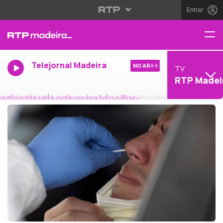
Entrar
Telejornal Madeira
NO AR
TV
RTP Madei