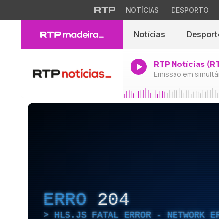
NOTÍCIAS
DESPORTO
Notícias
Desport
RTP Notícias (R
Emissão em simultâ
ERRO
204
HLS.JS FATAL ERROR - NETWORK E