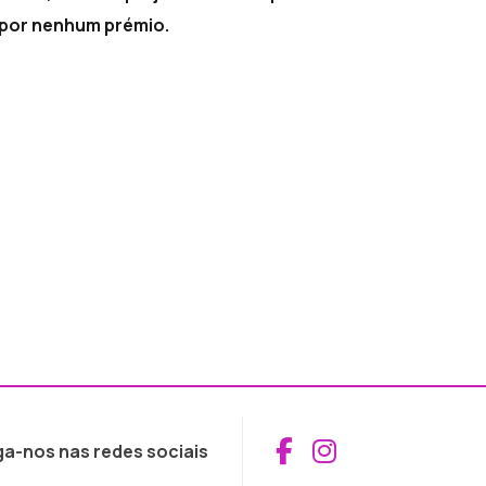
por nenhum prémio.
Aceder ao Fac
Aceder ao I
ga-nos nas redes sociais