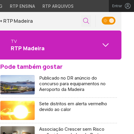
G
RTP ENSINA
RTP ARQUIVOS
Entrar
+ RTP Madeira
TV
RTP Madeira
Pode também gostar
Publicado no DR anúncio do
concurso para equipamentos no
Aeroporto da Madeira
Sete distritos em alerta vermelho
devido ao calor
Associação Crescer sem Risco