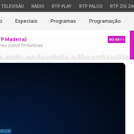
TELEVISÃO
RÁDIO
RTP PLAY
RTP PALCO
RTP ZIG ZA
o
Especiais
Programas
Programação
TP Madeira)
NO AR
neo com RTP Notícias
RROR