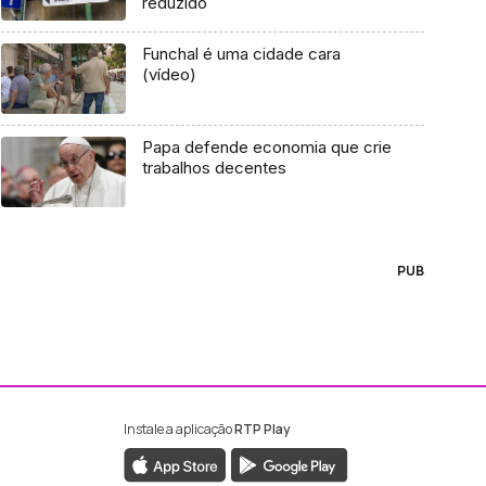
reduzido
Funchal é uma cidade cara
(vídeo)
Papa defende economia que crie
trabalhos decentes
PUB
Instale a aplicação
RTP Play
ebook da RTP Madeira
nstagram da RTP Madeira