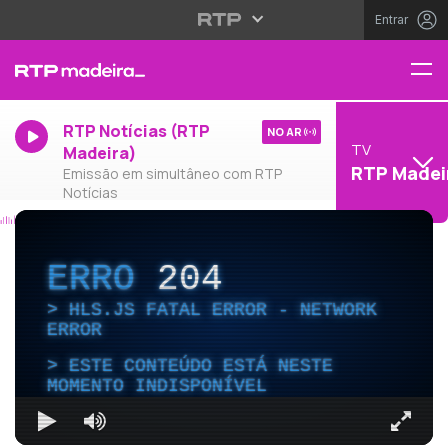
Entrar
RTP Notícias (RTP
NO AR
TV
Madeira)
RTP Madei
Emissão em simultâneo com RTP
Notícias
ERRO
204
HLS.JS FATAL ERROR - NETWORK
ERROR
ESTE CONTEÚDO ESTÁ NESTE
MOMENTO INDISPONÍVEL