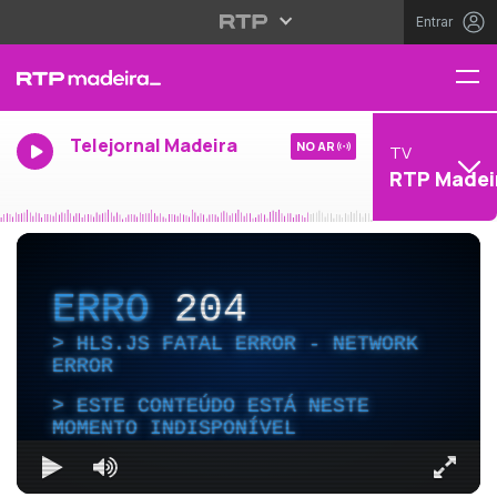
Entrar
Telejornal Madeira
NO AR
TV
RTP Madei
ERRO
204
HLS.JS FATAL ERROR - NETWORK
ERROR
ESTE CONTEÚDO ESTÁ NESTE
MOMENTO INDISPONÍVEL