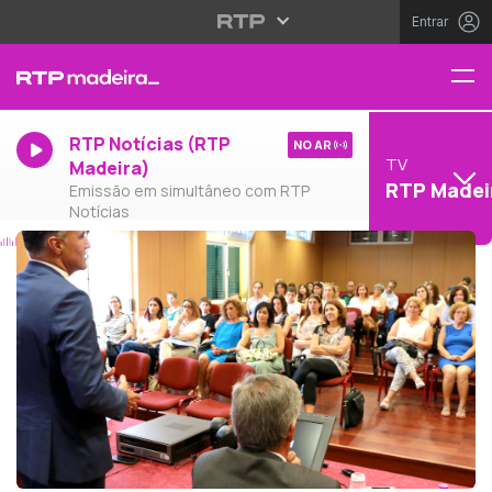
Entrar
RTP Notícias (RTP
NO AR
TV
Madeira)
RTP Madei
Emissão em simultâneo com RTP
Notícias