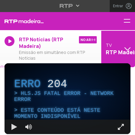
Entrar
RTP Notícias (RTP
NO AR
TV
Madeira)
RTP Madei
Emissão em simultâneo com RTP
Notícias
ERRO
204
HLS.JS FATAL ERROR - NETWORK
ERROR
ESTE CONTEÚDO ESTÁ NESTE
MOMENTO INDISPONÍVEL