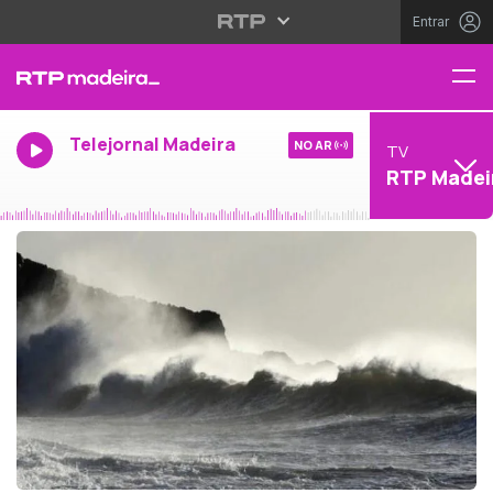
Entrar
Telejornal Madeira
NO AR
TV
RTP Madei