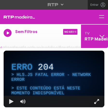
Entrar
Sem Filtros
NO AR
TV
RTP Madei
ERRO
204
HLS.JS FATAL ERROR - NETWORK
ERROR
ESTE CONTEÚDO ESTÁ NESTE
MOMENTO INDISPONÍVEL