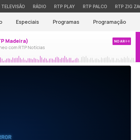
TELEVISÃO
RÁDIO
RTP PLAY
RTP PALCO
RTP ZIG ZA
o
Especiais
Programas
Programação
TP Madeira)
NO AR
neo com RTP Notícias
RROR