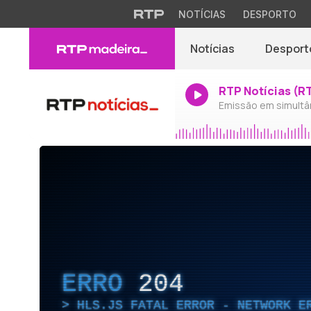
NOTÍCIAS
DESPORTO
Notícias
Desport
RTP Notícias (R
Emissão em simultâ
ERRO
204
HLS.JS FATAL ERROR - NETWORK E