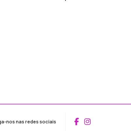
Aceder ao Fac
Aceder ao I
ga-nos nas redes sociais