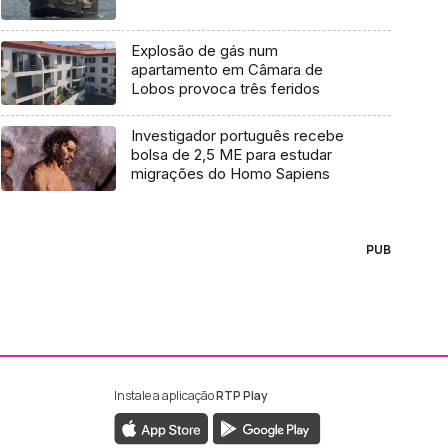
Explosão de gás num
apartamento em Câmara de
Lobos provoca três feridos
Investigador português recebe
bolsa de 2,5 ME para estudar
migrações do Homo Sapiens
PUB
Instale a aplicação
RTP Play
ebook da RTP Madeira
nstagram da RTP Madeira