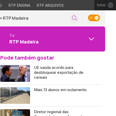
G
RTP ENSINA
RTP ARQUIVOS
Entrar
+ RTP Madeira
TV
RTP Madeira
Pode também gostar
UE saúda acordo para
desbloquear exportação de
cereais
Mais 13 alunos em isolamento
Diretor regional das