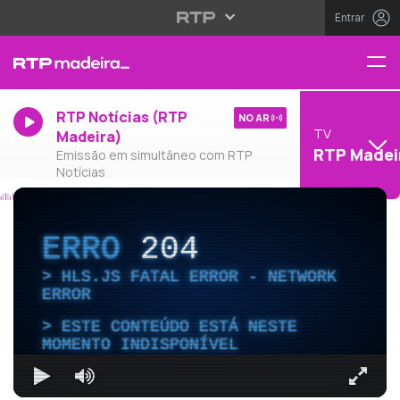
Entrar
RTP Notícias (RTP
NO AR
TV
Madeira)
RTP Madei
Emissão em simultâneo com RTP
Notícias
ERRO
204
HLS.JS FATAL ERROR - NETWORK
ERROR
ESTE CONTEÚDO ESTÁ NESTE
MOMENTO INDISPONÍVEL