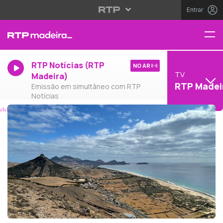
Entrar
RTP Notícias (RTP
NO AR
TV
Madeira)
RTP Madei
Emissão em simultâneo com RTP
Notícias