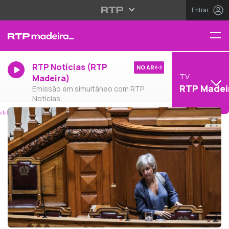
Entrar
RTP Notícias (RTP
NO AR
TV
Madeira)
RTP Madei
Emissão em simultâneo com RTP
Notícias