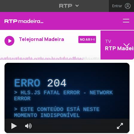
Entrar
Telejornal Madeira
NO AR
TV
RTP Madei
ERRO
204
HLS.JS FATAL ERROR - NETWORK
ERROR
ESTE CONTEÚDO ESTÁ NESTE
MOMENTO INDISPONÍVEL