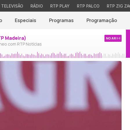
TELEVISÃO
RÁDIO
RTP PLAY
RTP PALCO
RTP ZIG ZA
o
Especiais
Programas
Programação
TP Madeira)
NO AR
neo com RTP Notícias