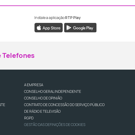
Instale a aplicação
RTP Play
ebook da RTP Madeira
nstagram da RTP Madeira
 Telefones
A EMPRESA
CONSELHO GERAL INDEPENDENTE
CONSELHO DE OPINIÃO
NTE
CONTRATO DE CONCESSÃO DO SERVIÇO PÚBLICO
DE RÁDIO E TELEVISÃO
RGPD
GESTÃO DAS DEFINIÇÕES DE COOKIES