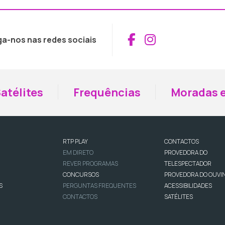
Aceder ao Fac
Aceder ao I
ga-nos nas redes sociais
atélites
Frequências
Moradas e
RTP PLAY
CONTACTOS
EM DIRETO
PROVEDORA DO
REVER PROGRAMAS
TELESPECTADOR
CONCURSOS
PROVEDORA DO OUVI
S
PERGUNTAS FREQUENTES
ACESSIBILIDADES
CONTACTOS
SATÉLITES