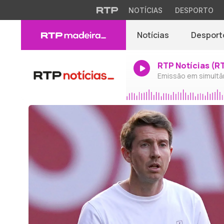
NOTÍCIAS
DESPORTO
Notícias
Desport
RTP Notícias (R
Emissão em simultâ