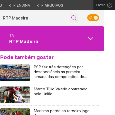
G
RTP ENSINA
RTP ARQUIVOS
Entrar
+ RTP Madeira
TV
RTP Madeira
Pode também gostar
PSP faz três detenções por
desobediência na primeira
jornada das competições de
futebol
Marco Túlio Valério contratado
pelo União
Marítimo perde ao terceiro jogo