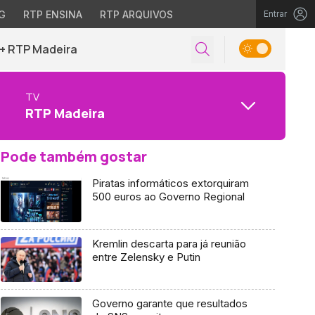
G
RTP ENSINA
RTP ARQUIVOS
Entrar
+ RTP Madeira
TV
RTP Madeira
Pode também gostar
Piratas informáticos extorquiram
500 euros ao Governo Regional
Kremlin descarta para já reunião
entre Zelensky e Putin
Governo garante que resultados