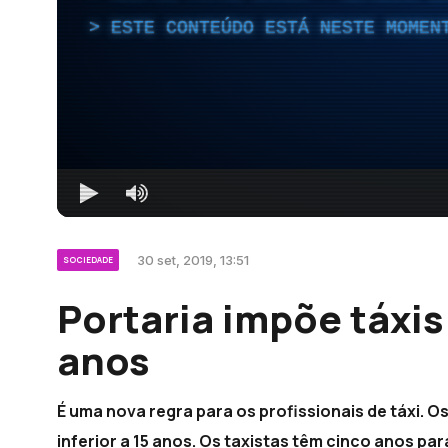
ESTE CONTEÚDO ESTÁ NESTE MOMEN
30 set, 2019, 13:51
SOCIEDADE
Portaria impõe táxi
anos
É uma nova regra para os profissionais de táxi. O
inferior a 15 anos. Os taxistas têm cinco anos par