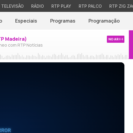
TELEVISÃO
RÁDIO
RTP PLAY
RTP PALCO
RTP ZIG ZA
o
Especiais
Programas
Programação
TP Madeira)
NO AR
neo com RTP Notícias
RROR