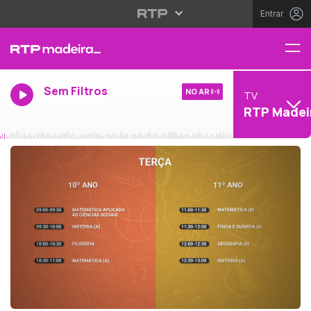
Entrar
Sem Filtros
NO AR
TV
RTP Madei