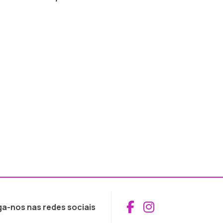
Aceder ao Fac
Aceder ao I
ga-nos nas redes sociais