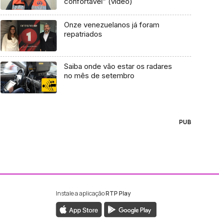
confortável” (vídeo)
Onze venezuelanos já foram
repatriados
Saiba onde vão estar os radares
no mês de setembro
PUB
Instale a aplicação
RTP Play
ebook da RTP Madeira
nstagram da RTP Madeira