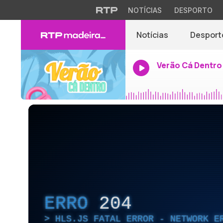
NOTÍCIAS
DESPORTO
Notícias
Desport
Verão Cá Dentro
ERRO
204
HLS.JS FATAL ERROR - NETWORK E