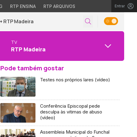
G
RTP ENSINA
RTP ARQUIVOS
Entrar
+ RTP Madeira
TV
RTP Madeira
Pode também gostar
Testes nos próprios lares (vídeo)
Conferência Episcopal pede
desculpa às vitimas de abuso
(vídeo)
Assembleia Municipal do Funchal