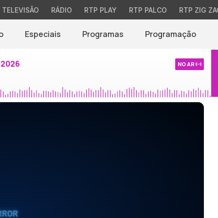
TELEVISÃO
RÁDIO
RTP PLAY
RTP PALCO
RTP ZIG ZA
o
Especiais
Programas
Programação
 2026
NO AR
RROR