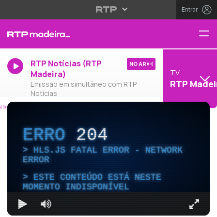
Entrar
RTP Notícias (RTP
NO AR
TV
Madeira)
RTP Madei
Emissão em simultâneo com RTP
Notícias
ERRO
204
HLS.JS FATAL ERROR - NETWORK
ERROR
ESTE CONTEÚDO ESTÁ NESTE
MOMENTO INDISPONÍVEL