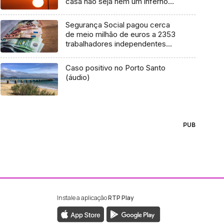
casa não seja nem um inferno
nem um polo norte (áudio)
Segurança Social pagou cerca
de meio milhão de euros a 2353
trabalhadores independentes
(Vídeo)
Caso positivo no Porto Santo
(áudio)
PUB
Instale a aplicação
RTP Play
ebook da RTP Madeira
nstagram da RTP Madeira