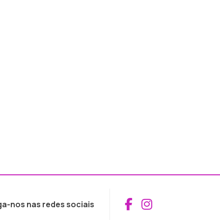
Aceder ao Fac
Aceder ao I
ga-nos nas redes sociais