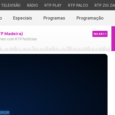
TELEVISÃO
RÁDIO
RTP PLAY
RTP PALCO
RTP ZIG ZA
o
Especiais
Programas
Programação
TP Madeira)
NO AR
neo com RTP Notícias
RROR