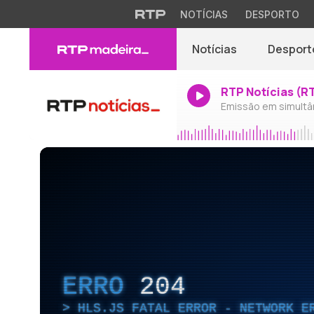
NOTÍCIAS
DESPORTO
Notícias
Desport
RTP Notícias (R
Emissão em simultâ
ERRO
204
HLS.JS FATAL ERROR - NETWORK E