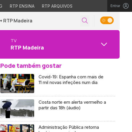
G
RTP ENSINA
RTP ARQUIVOS
Entrar
+ RTP Madeira
TV
RTP Madeira
Pode também gostar
Covid-19: Espanha com mais de
11 mil novas infeções num dia
Costa norte em alerta vermelho a
partir das 18h (áudio)
Administração Pública retoma