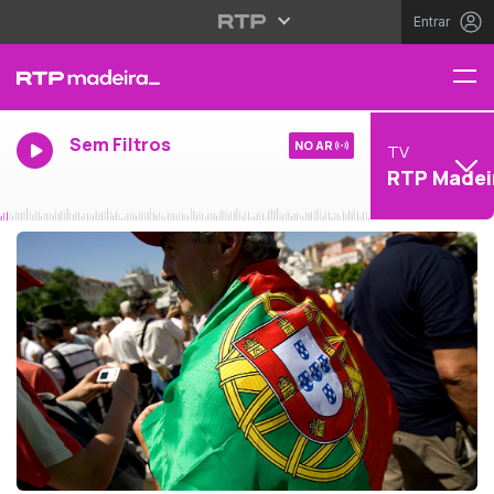
Entrar
Sem Filtros
NO AR
TV
RTP Madei