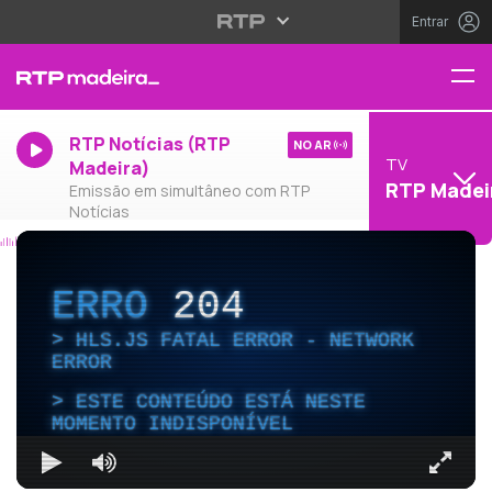
Entrar
RTP Notícias (RTP
NO AR
TV
Madeira)
RTP Madei
Emissão em simultâneo com RTP
Notícias
ERRO
204
HLS.JS FATAL ERROR - NETWORK
ERROR
ESTE CONTEÚDO ESTÁ NESTE
MOMENTO INDISPONÍVEL