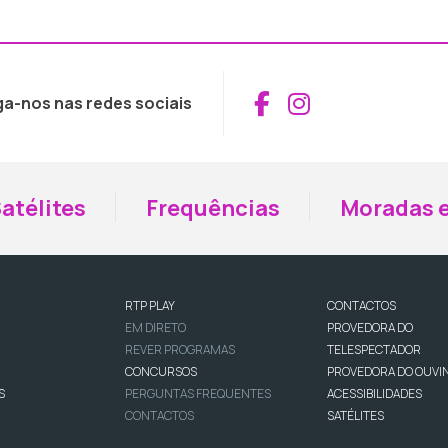
Aceder ao Fac
Aceder ao I
ga-nos nas redes sociais
atélites
Frequências
Moradas e
RTP PLAY
CONTACTOS
EM DIRETO
PROVEDORA DO
REVER PROGRAMAS
TELESPECTADOR
CONCURSOS
PROVEDORA DO OUVI
S
PERGUNTAS FREQUENTES
ACESSIBILIDADES
CONTACTOS
SATÉLITES