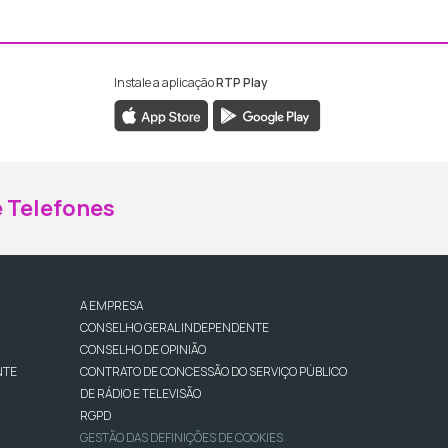
Instale a aplicação
RTP Play
ebook da RTP Madeira
nstagram da RTP Madeira
 Telefones
A EMPRESA
CONSELHO GERAL INDEPENDENTE
CONSELHO DE OPINIÃO
NTE
CONTRATO DE CONCESSÃO DO SERVIÇO PÚBLICO
DE RÁDIO E TELEVISÃO
RGPD
GESTÃO DAS DEFINIÇÕES DE COOKIES