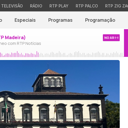
TELEVISÃO
RÁDIO
RTP PLAY
RTP PALCO
RTP ZIG ZA
o
Especiais
Programas
Programação
TP Madeira)
NO AR
neo com RTP Notícias