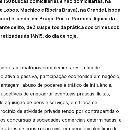
 130 buscas domiciliárias e não domiciliárias, na
 Lobos, Machico e Ribeira Brava), na Grande Lisboa
sboa) e, ainda, em Braga, Porto, Paredes, Aguiar da
ante delito, de 3 suspeitos da prática dos crimes sob
tizadas às 14h15, do dia de hoje.
ementos probatórios complementares, a fim de
ão ativa e passiva, participação económica em negócio,
antagem, abuso de poderes e tráfico de influência.
scetíveis de enquadrar eventuais práticas ilícitas,
e aquisição de bens e serviços, em troca de
trocínio de atividade privada tendo por contrapartida o
os concursais a sociedades comerciais determinadas; a
 obras de construção civil, em benefício ilegítimo de