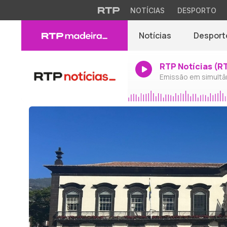
NOTÍCIAS
DESPORTO
Notícias
Desport
RTP Notícias (R
Emissão em simultâ