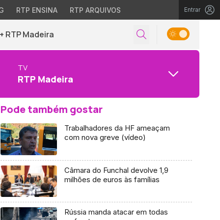
G
RTP ENSINA
RTP ARQUIVOS
Entrar
+ RTP Madeira
TV
RTP Madeira
Pode também gostar
Trabalhadores da HF ameaçam
com nova greve (vídeo)
Câmara do Funchal devolve 1,9
milhões de euros às famílias
Rússia manda atacar em todas