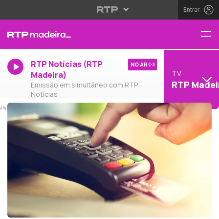
Entrar
RTP Notícias (RTP
NO AR
TV
Madeira)
RTP Madei
Emissão em simultâneo com RTP
Notícias