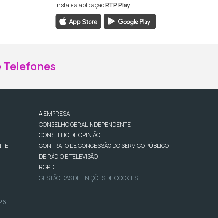
Instale a aplicação
RTP Play
ebook da RTP Madeira
nstagram da RTP Madeira
 Telefones
A EMPRESA
CONSELHO GERAL INDEPENDENTE
CONSELHO DE OPINIÃO
NTE
CONTRATO DE CONCESSÃO DO SERVIÇO PÚBLICO
DE RÁDIO E TELEVISÃO
RGPD
GESTÃO DAS DEFINIÇÕES DE COOKIES
026