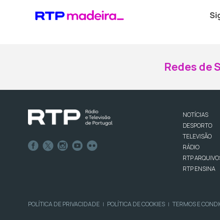
Si
Redes de S
NOTÍCIAS
DESPORTO
TELEVISÃO
RÁDIO
RTP ARQUIVO
RTP ENSINA
POLÍTICA DE PRIVACIDADE
POLÍTICA DE COOKIES
TERMOS E COND
|
|