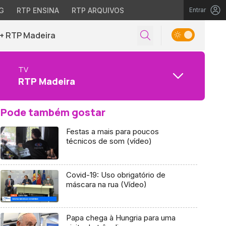
G
RTP ENSINA
RTP ARQUIVOS
Entrar
+ RTP Madeira
TV
RTP Madeira
Pode também gostar
Festas a mais para poucos
técnicos de som (vídeo)
Covid-19: Uso obrigatório de
máscara na rua (Vídeo)
Papa chega à Hungria para uma