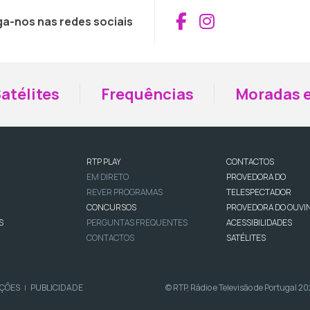
Aceder ao Fac
Aceder ao I
ga-nos nas redes sociais
atélites
Frequências
Moradas e
RTP PLAY
CONTACTOS
EM DIRETO
PROVEDORA DO
REVER PROGRAMAS
TELESPECTADOR
CONCURSOS
PROVEDORA DO OUVI
S
PERGUNTAS FREQUENTES
ACESSIBILIDADES
CONTACTOS
SATÉLITES
IÇÕES
PUBLICIDADE
© RTP, Rádio e Televisão de Portugal 2
|