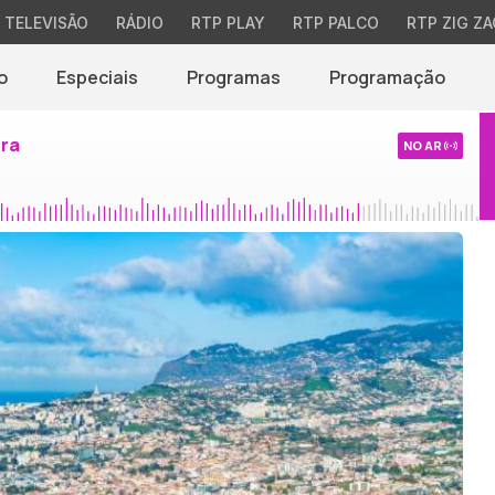
TELEVISÃO
RÁDIO
RTP PLAY
RTP PALCO
RTP ZIG ZA
o
Especiais
Programas
Programação
ira
NO AR