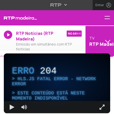
Entrar
RTP Notícias (RTP
NO AR
TV
Madeira)
RTP Madei
Emissão em simultâneo com RTP
Notícias
ERRO
204
HLS.JS FATAL ERROR - NETWORK
ERROR
ESTE CONTEÚDO ESTÁ NESTE
MOMENTO INDISPONÍVEL