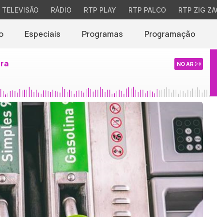
TELEVISÃO
RÁDIO
RTP PLAY
RTP PALCO
RTP ZIG ZA
o
Especiais
Programas
Programação
ira
NO AR