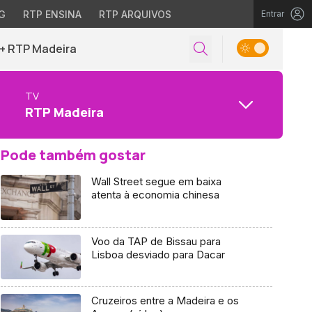
G
RTP ENSINA
RTP ARQUIVOS
Entrar
+ RTP Madeira
TV
RTP Madeira
Pode também gostar
Wall Street segue em baixa
atenta à economia chinesa
Voo da TAP de Bissau para
Lisboa desviado para Dacar
Cruzeiros entre a Madeira e os