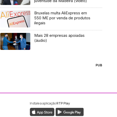
juventude da Madeira (vídeo)
Bruxelas multa AliExpress em
550 ME por venda de produtos
ilegais
Mais 28 empresas apoiadas
(áudio)
PUB
Instale a aplicação
RTP Play
ebook da RTP Madeira
nstagram da RTP Madeira