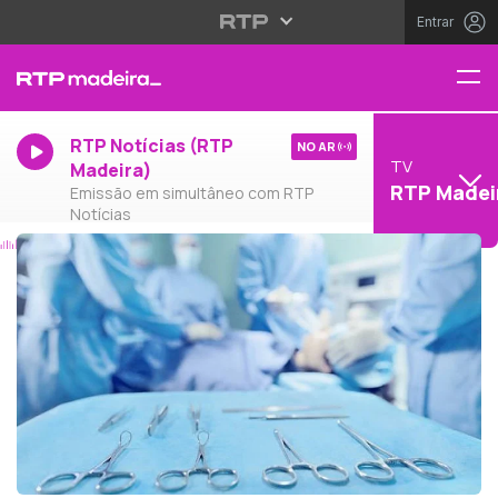
Entrar
RTP Notícias (RTP
NO AR
TV
Madeira)
RTP Madei
Emissão em simultâneo com RTP
Notícias