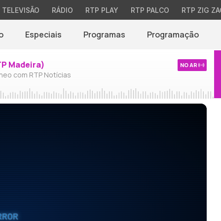
TELEVISÃO
RÁDIO
RTP PLAY
RTP PALCO
RTP ZIG ZA
o
Especiais
Programas
Programação
TP Madeira)
NO AR
neo com RTP Notícias
RROR