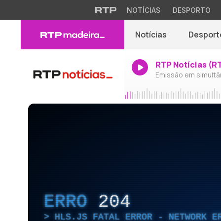
NOTÍCIAS
DESPORTO
Notícias
Desport
RTP Notícias (R
Emissão em simultâ
ERRO
204
HLS.JS FATAL ERROR - NETWORK E