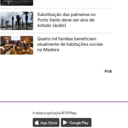
Substituição das palmeiras no
Porto Santo deve ser alvo de
estudo (áudio)
Quatro mil famílias beneficiam
atualmente de habitações sociais
na Madeira
PUB
Instale a aplicação
RTP Play
ebook da RTP Madeira
nstagram da RTP Madeira