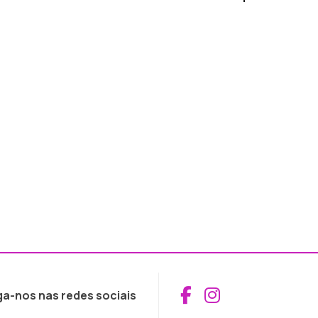
Aceder ao Fac
Aceder ao I
ga-nos nas redes sociais