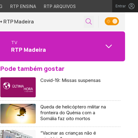
G
RTP ENSINA
RTP ARQUIVOS
Entrar
+ RTP Madeira
TV
RTP Madeira
Pode também gostar
Covid-19: Missas suspensas
Queda de helicóptero militar na
fronteira do Quénia com a
Somália faz oito mortos
“Vacinar as crianças não é