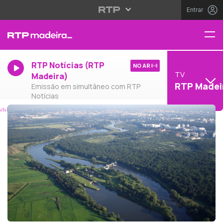
Entrar
RTP Notícias (RTP
NO AR
TV
Madeira)
RTP Madei
Emissão em simultâneo com RTP
Notícias