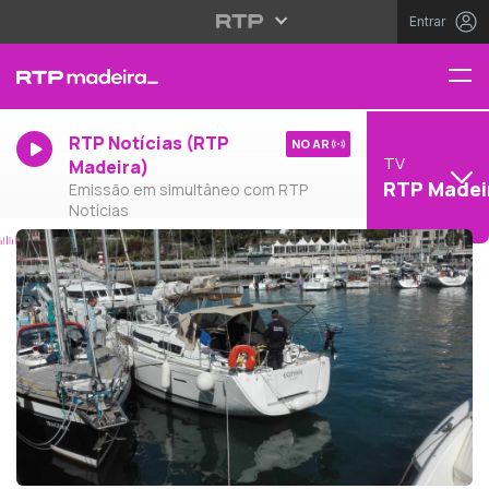
Entrar
RTP Notícias (RTP
NO AR
TV
Madeira)
RTP Madei
Emissão em simultâneo com RTP
Notícias