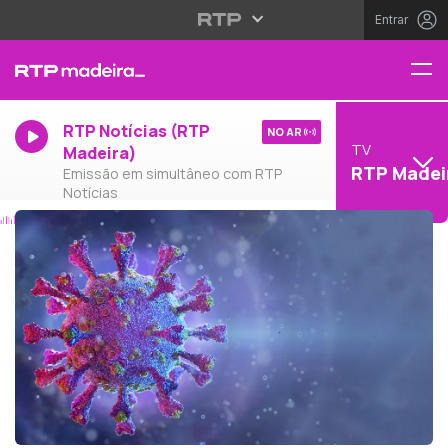
Entrar
RTP Notícias (RTP
NO AR
TV
Madeira)
RTP Madei
Emissão em simultâneo com RTP
Notícias