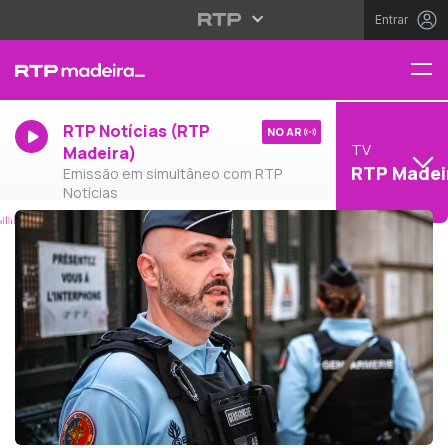
Entrar
RTP Notícias (RTP
NO AR
TV
Madeira)
RTP Madei
Emissão em simultâneo com RTP
Notícias