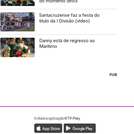
do momento difícil
Santacruzense faz a festa do
titulo da I Divisão (vídeo)
Danny está de regresso ao
Marítimo
PUB
Instale a aplicação
RTP Play
ebook da RTP Madeira
nstagram da RTP Madeira