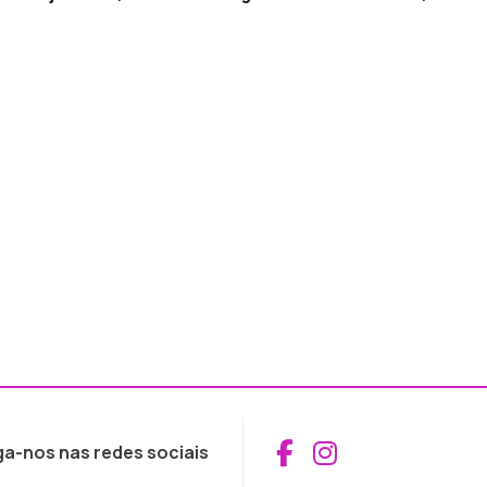
Aceder ao Fac
Aceder ao I
ga-nos nas redes sociais