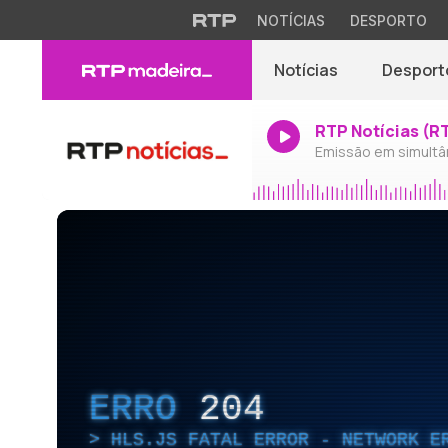
NOTÍCIAS
DESPORTO
Notícias
Desport
RTP Notícias (R
Emissão em simultâ
ERRO
204
HLS.JS FATAL ERROR - NETWORK E