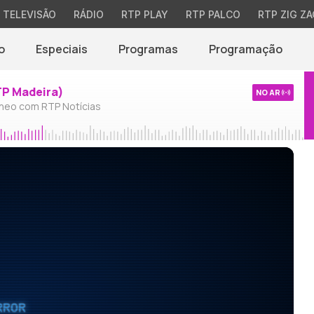
TELEVISÃO
RÁDIO
RTP PLAY
RTP PALCO
RTP ZIG ZA
o
Especiais
Programas
Programação
TP Madeira)
NO AR
neo com RTP Notícias
RROR