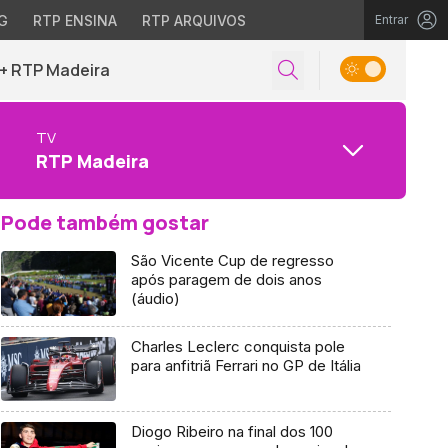
G
RTP ENSINA
RTP ARQUIVOS
Entrar
+ RTP Madeira
TV
RTP Madeira
Pode também gostar
São Vicente Cup de regresso
após paragem de dois anos
(áudio)
Charles Leclerc conquista pole
para anfitriã Ferrari no GP de Itália
Diogo Ribeiro na final dos 100