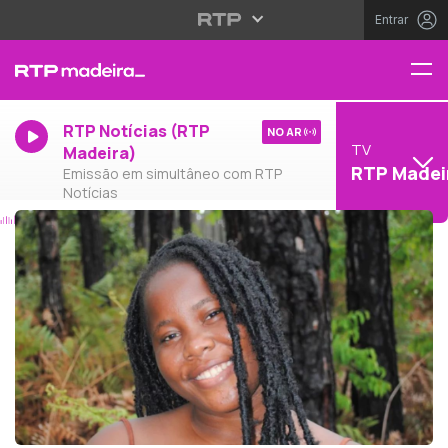
Entrar
RTP Notícias (RTP
NO AR
TV
Madeira)
RTP Madei
Emissão em simultâneo com RTP
Notícias