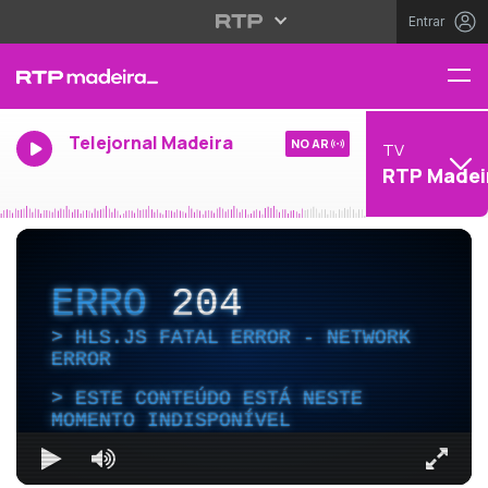
Entrar
Telejornal Madeira
NO AR
TV
RTP Madei
ERRO
204
HLS.JS FATAL ERROR - NETWORK
ERROR
ESTE CONTEÚDO ESTÁ NESTE
MOMENTO INDISPONÍVEL