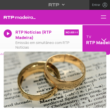
Entrar
RTP Notícias (RTP
NO AR
TV
Madeira)
RTP Madei
Emissão em simultâneo com RTP
Notícias