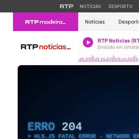
NOTÍCIAS
DESPORTO
Notícias
Desport
RTP Notícias (R
Emissão em simultâ
ERRO
204
HLS.JS FATAL ERROR - NETWORK E