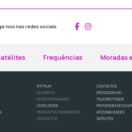
Aceder ao Fac
Aceder ao I
ga-nos nas redes sociais
atélites
Frequências
Moradas e
RTP PLAY
CONTACTOS
EM DIRETO
PROVEDORA DO
REVER PROGRAMAS
TELESPECTADOR
CONCURSOS
PROVEDORA DO OUVI
S
PERGUNTAS FREQUENTES
ACESSIBILIDADES
CONTACTOS
SATÉLITES