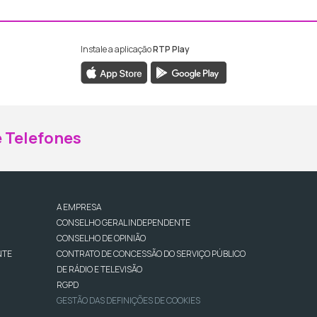
Instale a aplicação
RTP Play
ebook da RTP Madeira
nstagram da RTP Madeira
 Telefones
A EMPRESA
CONSELHO GERAL INDEPENDENTE
CONSELHO DE OPINIÃO
NTE
CONTRATO DE CONCESSÃO DO SERVIÇO PÚBLICO
DE RÁDIO E TELEVISÃO
RGPD
GESTÃO DAS DEFINIÇÕES DE COOKIES