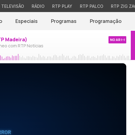
TELEVISÃO
RÁDIO
RTP PLAY
RTP PALCO
RTP ZIG ZA
o
Especiais
Programas
Programação
TP Madeira)
NO AR
neo com RTP Notícias
RROR