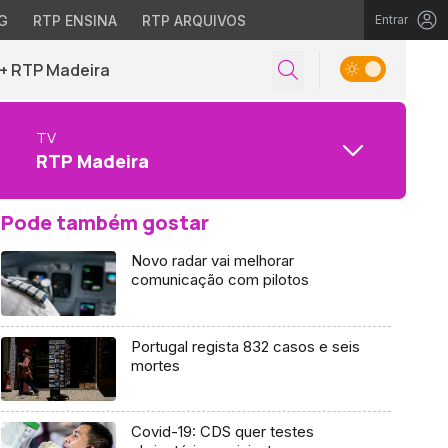
G
RTP ENSINA
RTP ARQUIVOS
Entrar
+ RTP Madeira
TV
RTP Madeira
Pode também gostar
Novo radar vai melhorar
comunicação com pilotos
Portugal regista 832 casos e seis
mortes
Covid-19: CDS quer testes