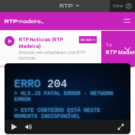
Entrar
RTP Notícias (RTP
NO AR
TV
Madeira)
RTP Madei
Emissão em simultâneo com RTP
Notícias
ERRO
204
HLS.JS FATAL ERROR - NETWORK
ERROR
ESTE CONTEÚDO ESTÁ NESTE
MOMENTO INDISPONÍVEL