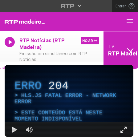
Entrar
RTP Notícias (RTP
NO AR
TV
Madeira)
RTP Madei
Emissão em simultâneo com RTP
Notícias
ERRO
204
HLS.JS FATAL ERROR - NETWORK
ERROR
ESTE CONTEÚDO ESTÁ NESTE
MOMENTO INDISPONÍVEL