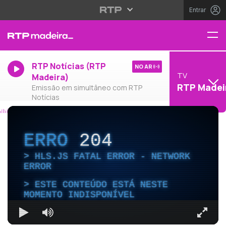
Entrar
RTP Notícias (RTP
NO AR
TV
Madeira)
RTP Madei
Emissão em simultâneo com RTP
Notícias
ERRO
204
HLS.JS FATAL ERROR - NETWORK
ERROR
ESTE CONTEÚDO ESTÁ NESTE
MOMENTO INDISPONÍVEL