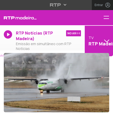
Entrar
RTP Notícias (RTP
NO AR
TV
Madeira)
RTP Madei
Emissão em simultâneo com RTP
Notícias