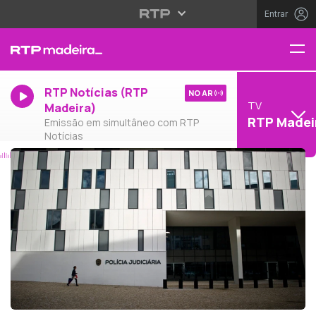
Entrar
RTP Notícias (RTP
NO AR
TV
Madeira)
RTP Madei
Emissão em simultâneo com RTP
Notícias