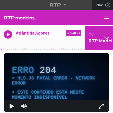
Entrar
Atlântida Açores
NO AR
TV
RTP Madei
ERRO
204
HLS.JS FATAL ERROR - NETWORK
ERROR
ESTE CONTEÚDO ESTÁ NESTE
MOMENTO INDISPONÍVEL